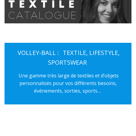
VOLLEY-BALL :
TEXTILE, LIFESTYLE,
SPORTSWEAR
Une gamme très large de textiles et d’objets
personnalisés pour vos différents besoins,
événements, sorties, sports…