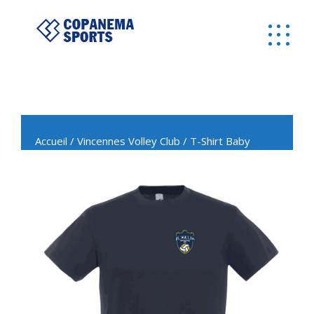
Accueil
/
Vincennes Volley Club
/ T-Shirt Baby
Volley Vincennes