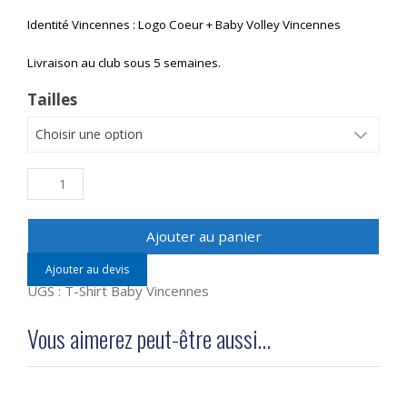
Identité Vincennes : Logo Coeur + Baby Volley Vincennes
Livraison au club sous 5 semaines.
Tailles
quantité
de
T-
Ajouter au panier
Shirt
Ajouter au devis
Baby
UGS :
T-Shirt Baby Vincennes
Volley
Vincennes
Vous aimerez peut-être aussi…