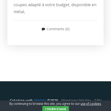
coupes adapté à votre budget, disponible en
métal,
Comments (0)
Création web
SENDIX
©2020 -
Mentions légales
-
CGV
By continuing to browse this site, you agree to our
use of cookies
.
I Understand